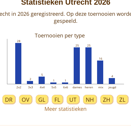
Statistieken Utrecht 2026
trecht in 2026 geregistreerd. Op deze toernooien wo
gespeeld.
Toernooien per type
28
25
25
16
5
4
2
1
1
2x2
3x3
4x4
5x5
6x6
dames
heren
mix
jeugd
DR
OV
GL
FL
UT
NH
ZH
ZL
Meer statistieken