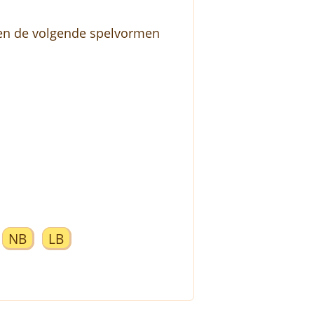
rden de volgende spelvormen
NB
LB