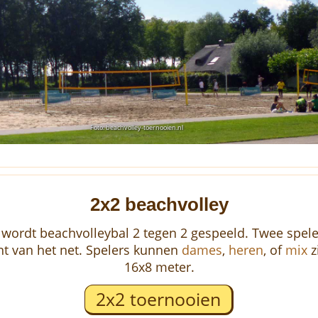
Foto: beachvolley-toernooien.nl
2x2 beachvolley
s wordt beachvolleybal 2 tegen 2 gespeeld. Twee spele
nt van het net. Spelers kunnen
dames
,
heren
, of
mix
z
16x8 meter.
2x2 toernooien