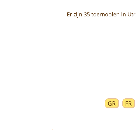
Er zijn 35 toernooien in U
GR
FR