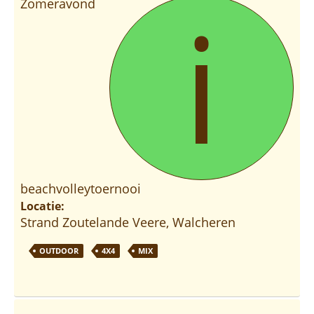
i
Zomeravond
beachvolleytoernooi
Locatie:
Strand Zoutelande Veere, Walcheren
OUTDOOR
4X4
MIX