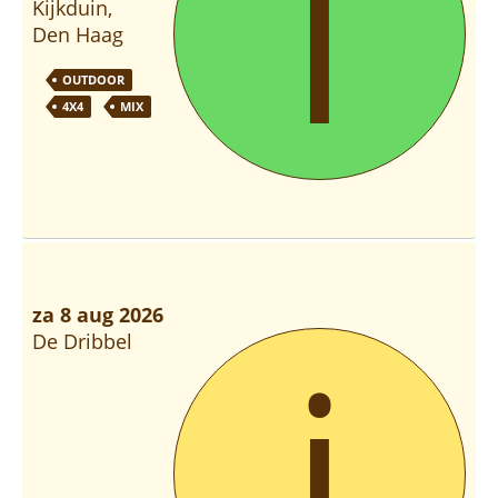
i
Kijkduin,
Den Haag
OUTDOOR
4X4
MIX
za 8 aug 2026
i
De Dribbel