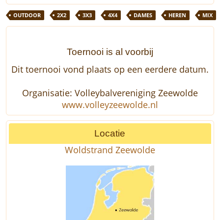
OUTDOOR
2X2
3X3
4X4
DAMES
HEREN
MIX
Toernooi is al voorbij
Dit toernooi vond plaats op een eerdere datum.
Organisatie: Volleybalvereniging Zeewolde
www.volleyzeewolde.nl
Locatie
Woldstrand Zeewolde