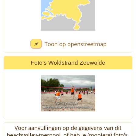
📌
Toon op openstreetmap
Foto's Woldstrand Zeewolde
Foto vv Zeewolde
(beeldcitaat voor indruk beachvelden)
Voor aanvullingen op de gegevens van dit
beachvolley-toernooi, of heb je (mooiere) foto's,