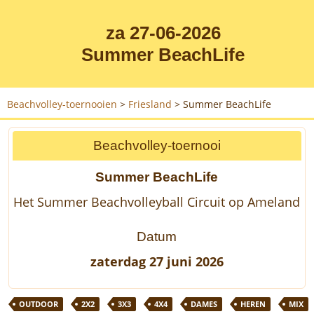
za 27-06-2026
Summer BeachLife
Beachvolley-toernooien
>
Friesland
>
Summer BeachLife
Beachvolley-toernooi
Summer BeachLife
Het Summer Beachvolleyball Circuit op Ameland
Datum
zaterdag 27 juni 2026
OUTDOOR
2X2
3X3
4X4
DAMES
HEREN
MIX