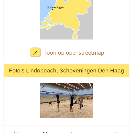
📌
Toon op openstreetmap
Foto's Lindobeach, Scheveningen Den Haag