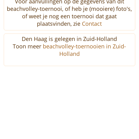
Voor aanvullingen op de gegevens van dit
beachvolley-toernooi, of heb je (mooiere) foto's,
of weet je nog een toernooi dat gaat
plaatsvinden, zie
Contact
Den Haag is gelegen in Zuid-Holland
Toon meer
beachvolley-toernooien in Zuid-
Holland
Menu
Info
Toernooien
Over ons
Locaties
Contact
Beachvolley
Indoor
Statistieken
Outdoor
Toernooi-schema's
Beachcourt