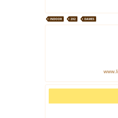
INDOOR
2X2
DAMES
www.li