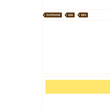
OUTDOOR
6X6
MIX