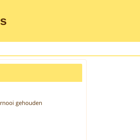
as
oernooi gehouden